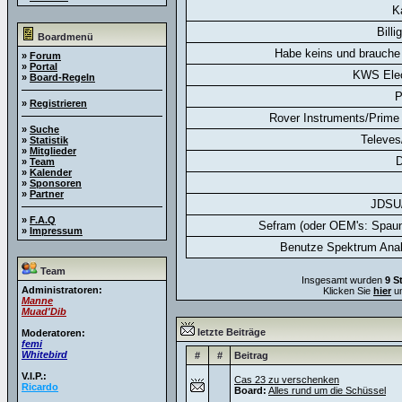
K
Billi
Boardmenü
Habe keins und brauche 
»
Forum
»
Portal
KWS Elec
»
Board-Regeln
P
»
Registrieren
Rover Instruments/Prime 
»
Suche
Televes
»
Statistik
»
Mitglieder
D
»
Team
»
Kalender
»
Sponsoren
»
Partner
JDSU
»
F.A.Q
Sefram (oder OEM's: Spaun
»
Impressum
Benutze Spektrum Anal
Team
Insgesamt wurden
9 S
Administratoren:
Klicken Sie
hier
um
Manne
Muad'Dib
letzte Beiträge
Moderatoren:
femi
Whitebird
#
#
Beitrag
V.I.P.:
Cas 23 zu verschenken
Ricardo
Board:
Alles rund um die Schüssel