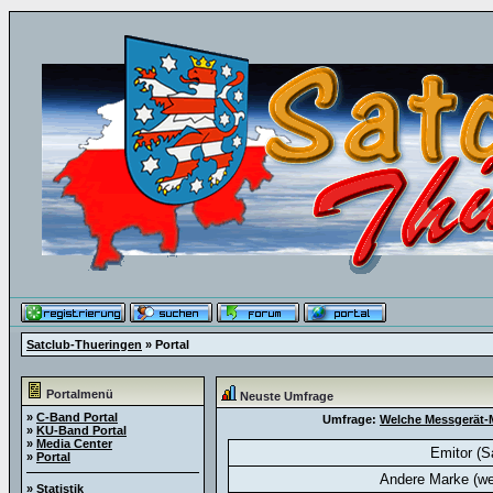
Satclub-Thueringen
» Portal
Portalmenü
Neuste Umfrage
»
C-Band Portal
Umfrage:
Welche Messgerät-M
»
KU-Band Portal
»
Media Center
Emitor (S
»
Portal
Andere Marke (we
»
Statistik