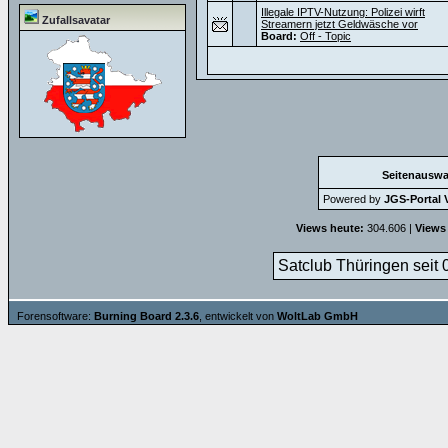
Illegale IPTV-Nutzung: Polizei wirft
Zufallsavatar
Streamern jetzt Geldwäsche vor
Board:
Off - Topic
Seitenauswa
Powered by
JGS-Portal V
Views heute:
304.606 |
Views
Satclub Thüringen seit 
Forensoftware:
Burning Board 2.3.6
, entwickelt von
WoltLab GmbH