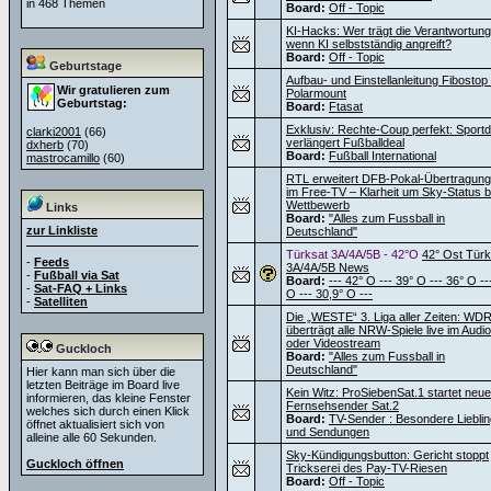
in 468 Themen
Board:
Off - Topic
KI-Hacks: Wer trägt die Verantwortung
wenn KI selbstständig angreift?
Board:
Off - Topic
Geburtstage
Aufbau- und Einstellanleitung Fibostop
Wir gratulieren zum
Polarmount
Geburtstag:
Board:
Ftasat
Exklusiv: Rechte-Coup perfekt: Sportdi
clarki2001
(66)
verlängert Fußballdeal
dxherb
(70)
Board:
Fußball International
mastrocamillo
(60)
RTL erweitert DFB-Pokal-Übertragun
im Free-TV – Klarheit um Sky-Status 
Wettbewerb
Links
Board:
"Alles zum Fussball in
zur Linkliste
Deutschland"
Türksat 3A/4A/5B - 42°O
42° Ost Türk
-
Feeds
3A/4A/5B News
-
Fußball via Sat
Board:
--- 42° O --- 39° O --- 36° O --
-
Sat-FAQ + Links
O --- 30,9° O ---
-
Satelliten
Die „WESTE“ 3. Liga aller Zeiten: WD
überträgt alle NRW-Spiele live im Audio
oder Videostream
Guckloch
Board:
"Alles zum Fussball in
Deutschland"
Hier kann man sich über die
letzten Beiträge im Board live
Kein Witz: ProSiebenSat.1 startet neu
informieren, das kleine Fenster
Fernsehsender Sat.2
welches sich durch einen Klick
Board:
TV-Sender : Besondere Liebli
öffnet aktualisiert sich von
und Sendungen
alleine alle 60 Sekunden.
Sky-Kündigungsbutton: Gericht stoppt
Guckloch öffnen
Trickserei des Pay-TV-Riesen
Board:
Off - Topic