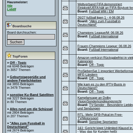
Hausmeister:
Weltverband FIFA demonstriert
fdp
Einigkeit/UEFA hält an FIFA-Boykott fe
Liddll
Board:
Fußball WM / EM
26/27 fußball ligen 1 - 4-06.08.26
Board:
"Alles zum Fussball in
Deutschland"
Boardsuche
Board durchsuchen:
Champions League/M: 06.08.26
Board:
Fußball International
Frauen-Champions League: 06.08.26
Board:
Fußball International
TopForen
Amazon verkürzt Rückgabefrist in viel
Kategorien
»
Off - Topic
Board:
Off - Topic
mit 6048 Beiträgen
in 3057 Themen
ProSiebenSat.1 importiert Werbeforma
MFE-Ländern
»
Geburtstagsgrüße und
Board:
Off - Topic
andere Feierlichkeiten
mit 3855 Beiträgen
Wie kam es zu den IPTV-Busts in
in 3478 Themen
Deutschland?
Board:
Off - Topic
»
sonstige Ku-Band Satelliten
Kampfansage an Dolby
mit 3227 Beiträgen
Vision/Sonderkündigungsrecht
in 80 Themen
Board:
TV-Sender : Besondere Liebli
und Sendungen
»
Alles rund um die Schüssel
mit 2804 Beiträgen
RTL: Mehr DFB-Pokal im Free-
in 207 Themen
TV/Motorsport
Board:
Sonstige Sportarten
»
"Alles zum Fussball in
Deutschland"
1&1: Gericht kippt Unlimited-Klausel i
mit 2674 Beiträgen
- Was das für Kunden heißt