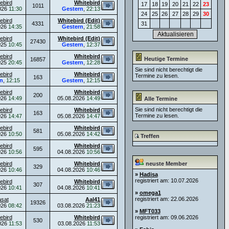
ebird
Whitebird
17
18
19
20
21
22
23
1011
026
11:30
Gestern
,
22:13
24
25
26
27
28
29
30
ebird
Whitebird (Edit)
4331
31
026
14:35
Gestern
,
21:58
ebird
Whitebird (Edit)
27430
025
10:45
Gestern
,
12:37
ebird
Whitebird
Heutige Termine
16857
025
20:45
Gestern
,
12:28
Sie sind nicht berechtigt die
ebird
Whitebird
Termine zu lesen.
163
n
,
12:15
Gestern
,
12:15
ebird
Whitebird
200
026
14:49
05.08.2026
14:49
Alle Termine
Sie sind nicht berechtigt die
ebird
Whitebird
163
Termine zu lesen.
026
14:47
05.08.2026
14:47
ebird
Whitebird
581
026
10:50
05.08.2026
14:42
Treffen
ebird
Whitebird
595
026
10:56
04.08.2026
10:56
ebird
Whitebird
neuste Member
329
026
10:46
04.08.2026
10:46
»
Hadisa
registriert am: 10.07.2026
ebird
Whitebird
307
026
10:41
04.08.2026
10:41
»
omega1
registriert am: 22.06.2026
asat
Aal41
19326
026
08:42
03.08.2026
21:23
»
MFT033
ebird
Whitebird
registriert am: 09.06.2026
530
026
11:53
03.08.2026
11:53