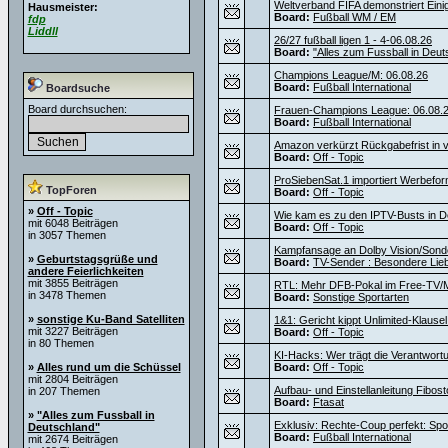
Weltverband FIFA demonstriert Einig
Hausmeister:
Board:
Fußball WM / EM
fdp
Liddll
26/27 fußball ligen 1 - 4-06.08.26
Board:
"Alles zum Fussball in Deut
Champions League/M: 06.08.26
Board:
Fußball International
Boardsuche
Board durchsuchen:
Frauen-Champions League: 06.08.
Board:
Fußball International
Amazon verkürzt Rückgabefrist in v
Board:
Off - Topic
ProSiebenSat.1 importiert Werbef
TopForen
Board:
Off - Topic
»
Off - Topic
Wie kam es zu den IPTV-Busts in D
mit 6048 Beiträgen
Board:
Off - Topic
in 3057 Themen
Kampfansage an Dolby Vision/Sond
»
Geburtstagsgrüße und
Board:
TV-Sender : Besondere Lie
andere Feierlichkeiten
mit 3855 Beiträgen
RTL: Mehr DFB-Pokal im Free-TV/M
in 3478 Themen
Board:
Sonstige Sportarten
»
sonstige Ku-Band Satelliten
1&1: Gericht kippt Unlimited-Klause
mit 3227 Beiträgen
Board:
Off - Topic
in 80 Themen
KI-Hacks: Wer trägt die Verantwortu
»
Alles rund um die Schüssel
Board:
Off - Topic
mit 2804 Beiträgen
Aufbau- und Einstellanleitung Fibos
in 207 Themen
Board:
Ftasat
»
"Alles zum Fussball in
Exklusiv: Rechte-Coup perfekt: Sport
Deutschland"
Board:
Fußball International
mit 2674 Beiträgen