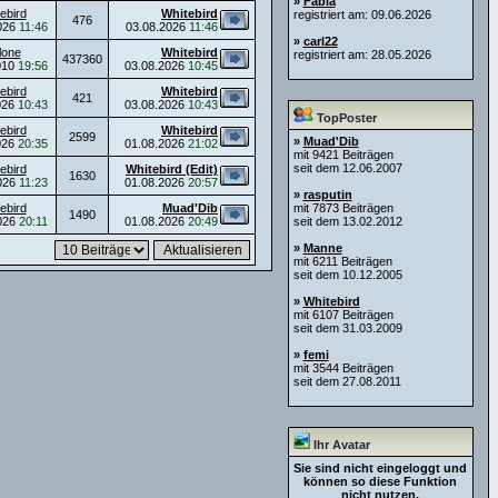
»
Fabia
ebird
Whitebird
registriert am: 09.06.2026
476
026
11:46
03.08.2026
11:46
»
carl22
lone
Whitebird
registriert am: 28.05.2026
437360
010
19:56
03.08.2026
10:45
ebird
Whitebird
421
026
10:43
03.08.2026
10:43
TopPoster
ebird
Whitebird
2599
»
Muad'Dib
026
20:35
01.08.2026
21:02
mit 9421 Beiträgen
seit dem 12.06.2007
ebird
Whitebird (Edit)
1630
026
11:23
01.08.2026
20:57
»
rasputin
ebird
Muad'Dib
mit 7873 Beiträgen
1490
026
20:11
01.08.2026
20:49
seit dem 13.02.2012
»
Manne
mit 6211 Beiträgen
seit dem 10.12.2005
»
Whitebird
mit 6107 Beiträgen
seit dem 31.03.2009
»
femi
mit 3544 Beiträgen
seit dem 27.08.2011
Ihr Avatar
Sie sind nicht eingeloggt und
können so diese Funktion
nicht nutzen.