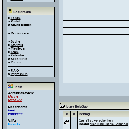
Boardmenü
»
Forum
»
Portal
»
Board-Regeln
»
Registrieren
»
Suche
»
Statistik
»
Mitglieder
»
Team
»
Kalender
»
Sponsoren
»
Partner
»
F.A.Q
»
Impressum
Team
Administratoren:
Manne
Muad'Dib
letzte Beiträge
Moderatoren:
femi
Whitebird
#
#
Beitrag
Cas 23 zu verschenken
V.I.P.:
Board:
Alles rund um die Schüssel
Ricardo