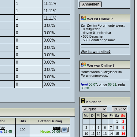
1
11.11%
1
11.11%
1
11.11%
Wer ist Online ?
0
0.00%
Zur Zeit im Forum unterwegs:
- 0 Mitglieder
0
0.00%
- davon 0 unsichtbar
- 535 Besucher
0
0.00%
- 535 Benutzer gesamt
0
0.00%
Wer ist wo online?
0
0.00%
0
0.00%
Wer war Online ?
0
0.00%
Heute waren 3 Mitglieder im
Forum unterwegs.
0
0.00%
0
0.00%
femi
06:07
,
omue
06:31
,
reda
00:30
Kalender
Mo
Di
Mi
Do
Fr
Sa
So
tor
Hits
Letzter Beitrag
1
2
3
4
5
6
7
8
9
28z
femi
109
n
,
18:45
Heute
,
06:06
10
11
12
13
14
15
16