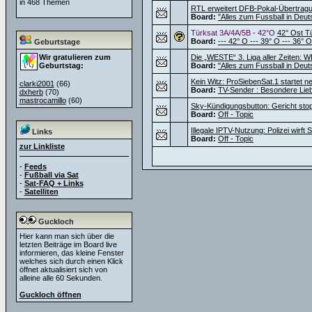
in 468 Themen
RTL erweitert DFB-Pokal-Übertragu
Board:
"Alles zum Fussball in Deut
Türksat 3A/4A/5B - 42°O
42° Ost T
Board:
--- 42° O --- 39° O --- 36° O
Geburtstage
Wir gratulieren zum
Die „WESTE“ 3. Liga aller Zeiten: W
Geburtstag:
Board:
"Alles zum Fussball in Deut
Kein Witz: ProSiebenSat.1 startet 
clarki2001
(66)
Board:
TV-Sender : Besondere Lie
dxherb
(70)
mastrocamillo
(60)
Sky-Kündigungsbutton: Gericht sto
Board:
Off - Topic
Illegale IPTV-Nutzung: Polizei wirf
Links
Board:
Off - Topic
zur Linkliste
-
Feeds
-
Fußball via Sat
-
Sat-FAQ + Links
-
Satelliten
Guckloch
Hier kann man sich über die
letzten Beiträge im Board live
informieren, das kleine Fenster
welches sich durch einen Klick
öffnet aktualisiert sich von
alleine alle 60 Sekunden.
Guckloch öffnen