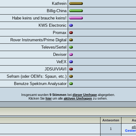
Kathrein
Billig-China
Habe keins und brauche keins!
KWS Electronic
Promax
Rover Instruments/Prime Digital
Televes/Sertel
Deviser
VeEX
JDSU/VIAVI
Sefram (oder OEM's: Spaun, etc.)
Benutze Spektrum Analysator
Insgesamt wurden
9 Stimmen
bei
dieser Umfrage
abgegeben.
Klicken Sie
hier
um alle
aktiven Umfragen
zu sehen.
Antworten
Au
a9
1
Gester