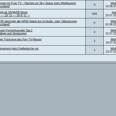
ngen im Free-TV – Klarheit um Sky-Status beim Wettbewerb
Whit
0
schland"
03.08.2
ürksat 3A/4A/5B News
ma
544
 --- 33° O --- 30,9° O ---
20.07.2
DR überträgt alle NRW-Spiele live im Audio- oder Videostream
Whit
0
schland"
03.08.2
neuen Fernsehsender Sat.2
Whit
2
blinge und Sendungen
15.07.2
ppt Trickserei des Pay-TV-Riesen
Whit
2
18.07.2
t Streamern jetzt Geldwäsche vor
Whit
1
23.07.2