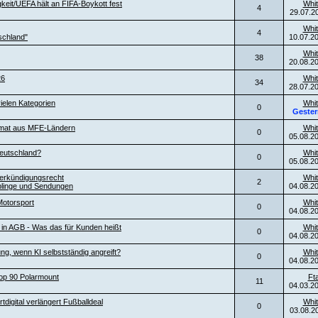
keit/UEFA hält an FIFA-Boykott fest
Whit
4
29.07.2
Whit
4
schland"
10.07.2
Whit
38
20.08.2
26
Whit
34
28.07.2
ielen Kategorien
Whit
0
Gester
ormat aus MFE-Ländern
Whit
0
05.08.2
eutschland?
Whit
0
05.08.2
erkündigungsrecht
Whit
2
blinge und Sendungen
04.08.2
otorsport
Whit
0
04.08.2
l in AGB - Was das für Kunden heißt
Whit
0
04.08.2
ng, wenn KI selbstständig angreift?
Whit
0
04.08.2
top 90 Polarmount
Ft
11
04.03.2
digital verlängert Fußballdeal
Whit
0
03.08.2