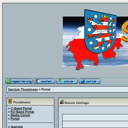
Satclub-Thueringen
» Portal
Portalmenü
Neuste Umfrage
»
C-Band Portal
»
KU-Band Portal
»
Media Center
»
Portal
»
Statistik