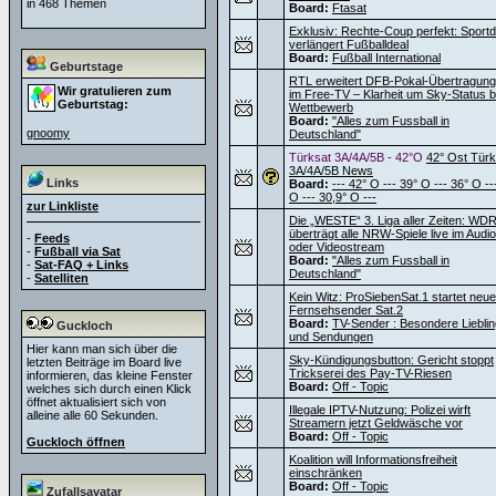
in 468 Themen
Board:
Ftasat
Exklusiv: Rechte-Coup perfekt: Sportdi
verlängert Fußballdeal
Board:
Fußball International
Geburtstage
RTL erweitert DFB-Pokal-Übertragun
Wir gratulieren zum
im Free-TV – Klarheit um Sky-Status 
Geburtstag:
Wettbewerb
Board:
"Alles zum Fussball in
gnoomy
Deutschland"
Türksat 3A/4A/5B - 42°O
42° Ost Türk
3A/4A/5B News
Links
Board:
--- 42° O --- 39° O --- 36° O --
O --- 30,9° O ---
zur Linkliste
Die „WESTE“ 3. Liga aller Zeiten: WD
überträgt alle NRW-Spiele live im Audio
-
Feeds
oder Videostream
-
Fußball via Sat
Board:
"Alles zum Fussball in
-
Sat-FAQ + Links
Deutschland"
-
Satelliten
Kein Witz: ProSiebenSat.1 startet neu
Fernsehsender Sat.2
Board:
TV-Sender : Besondere Liebli
Guckloch
und Sendungen
Hier kann man sich über die
Sky-Kündigungsbutton: Gericht stoppt
letzten Beiträge im Board live
Trickserei des Pay-TV-Riesen
informieren, das kleine Fenster
Board:
Off - Topic
welches sich durch einen Klick
öffnet aktualisiert sich von
Illegale IPTV-Nutzung: Polizei wirft
alleine alle 60 Sekunden.
Streamern jetzt Geldwäsche vor
Board:
Off - Topic
Guckloch öffnen
Koalition will Informationsfreiheit
einschränken
Board:
Off - Topic
Zufallsavatar