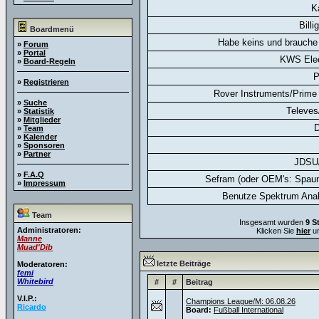
K
Billi
Boardmenü
Habe keins und brauche 
»
Forum
»
Portal
KWS Elec
»
Board-Regeln
P
»
Registrieren
Rover Instruments/Prime 
»
Suche
Televes
»
Statistik
»
Mitglieder
D
»
Team
»
Kalender
»
Sponsoren
»
Partner
JDSU
»
F.A.Q
Sefram (oder OEM's: Spaun
»
Impressum
Benutze Spektrum Anal
Team
Insgesamt wurden
9 S
Administratoren:
Klicken Sie
hier
um
Manne
Muad'Dib
letzte Beiträge
Moderatoren:
femi
Whitebird
#
#
Beitrag
V.I.P.:
Champions League/M: 06.08.26
Ricardo
Board:
Fußball International