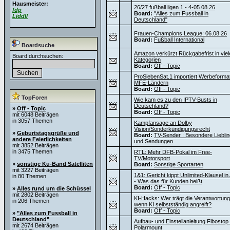
Hausmeister:
26/27 fußball ligen 1 - 4-05.08.26
fdp
Board:
"Alles zum Fussball in
Liddll
Deutschland"
Frauen-Champions League: 06.08.26
Board:
Fußball International
Boardsuche
Amazon verkürzt Rückgabefrist in viel
Board durchsuchen:
Kategorien
Board:
Off - Topic
ProSiebenSat.1 importiert Werbeforma
MFE-Ländern
Board:
Off - Topic
TopForen
Wie kam es zu den IPTV-Busts in
Deutschland?
»
Off - Topic
Board:
Off - Topic
mit 6048 Beiträgen
in 3057 Themen
Kampfansage an Dolby
Vision/Sonderkündigungsrecht
»
Geburtstagsgrüße und
Board:
TV-Sender : Besondere Liebli
andere Feierlichkeiten
und Sendungen
mit 3852 Beiträgen
in 3475 Themen
RTL: Mehr DFB-Pokal im Free-
TV/Motorsport
»
sonstige Ku-Band Satelliten
Board:
Sonstige Sportarten
mit 3227 Beiträgen
1&1: Gericht kippt Unlimited-Klausel i
in 80 Themen
- Was das für Kunden heißt
Board:
Off - Topic
»
Alles rund um die Schüssel
mit 2802 Beiträgen
KI-Hacks: Wer trägt die Verantwortung
in 206 Themen
wenn KI selbstständig angreift?
Board:
Off - Topic
»
"Alles zum Fussball in
Deutschland"
Aufbau- und Einstellanleitung Fibostop
mit 2674 Beiträgen
Polarmount