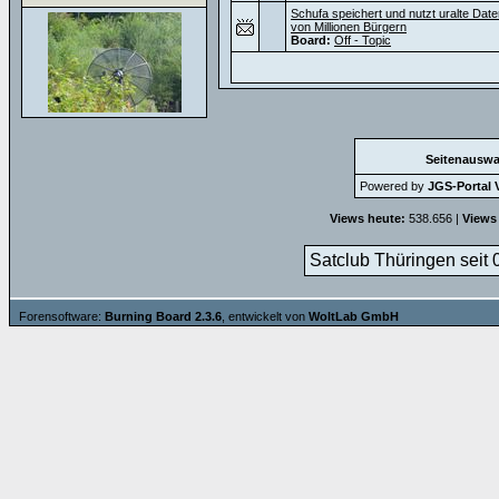
Schufa speichert und nutzt uralte Dat
von Millionen Bürgern
Board:
Off - Topic
Seitenauswa
Powered by
JGS-Portal V
Views heute:
538.656 |
Views
Satclub Thüringen seit 
Forensoftware:
Burning Board 2.3.6
, entwickelt von
WoltLab GmbH