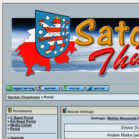
Satclub-Thueringen
» Portal
Portalmenü
Neuste Umfrage
»
C-Band Portal
Umfrage:
Welche Messgerät-M
»
KU-Band Portal
»
Media Center
Emitor (S
»
Portal
Andere Marke (we
»
Statistik