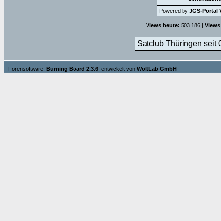
Powered by
JGS-Portal V
Views heute:
503.186 |
Views
Satclub Thüringen seit 
Forensoftware:
Burning Board 2.3.6
, entwickelt von
WoltLab GmbH