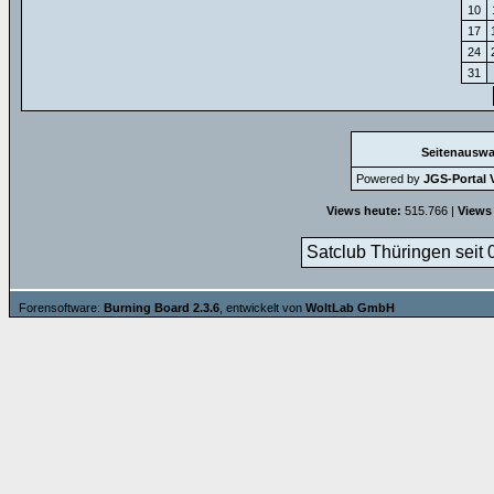
10
17
24
31
Seitenauswa
Powered by
JGS-Portal V
Views heute:
515.766 |
Views
Satclub Thüringen seit 
Forensoftware:
Burning Board 2.3.6
, entwickelt von
WoltLab GmbH