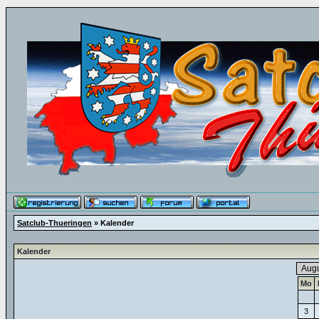
Satclub-Thueringen
» Kalender
Kalender
Mo
3