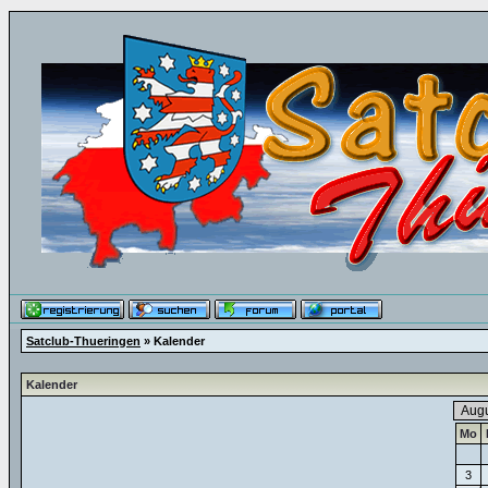
Satclub-Thueringen
» Kalender
Kalender
Mo
3