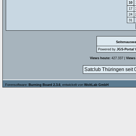
10
17
24
31
Seitenauswa
Powered by
JGS-Portal V
Views heute:
427.337 |
Views
Satclub Thüringen seit 
Forensoftware:
Burning Board 2.3.6
, entwickelt von
WoltLab GmbH