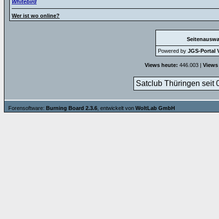
Whitebird
Wer ist wo online?
Seitenauswa
Powered by
JGS-Portal V
Views heute:
446.003 |
Views
Satclub Thüringen seit 
Forensoftware:
Burning Board 2.3.6
, entwickelt von
WoltLab GmbH