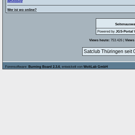
Whitebird
Wer ist wo online?
Seitenauswa
Powered by
JGS-Portal V
Views heute:
753.426 |
Views
Satclub Thüringen seit 
Forensoftware:
Burning Board 2.3.6
, entwickelt von
WoltLab GmbH