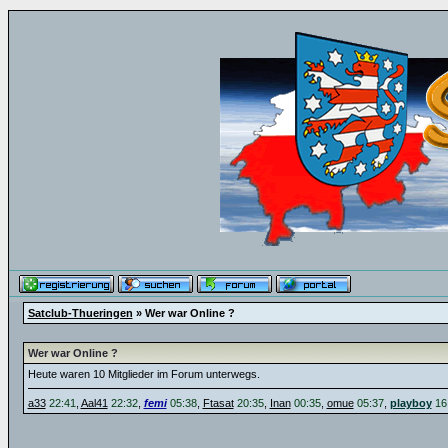
Satclub-Thueringen
» Wer war Online ?
Wer war Online ?
Heute waren 10 Mitglieder im Forum unterwegs.
a33
22:41
,
Aal41
22:32
,
femi
05:38
,
Ftasat
20:35
,
Inan
00:35
,
omue
05:37
,
playboy
16