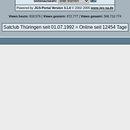
Seitenauswahl:
Powered by
JGS-Portal Version 3.1.0
© 2002-2005
www.jgs-xa.de
Views heute:
818.576 |
Views gestern:
872.777 |
Views gesamt:
566.710.774
Satclub Thüringen seit 01.07.1992 = Online seit
12454 Tage