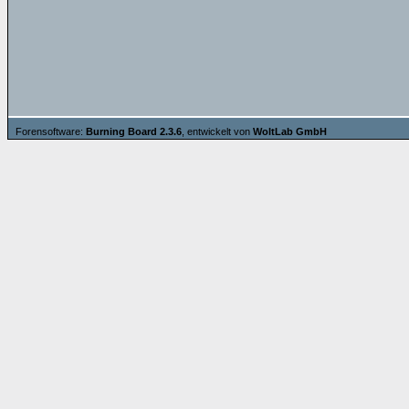
Forensoftware:
Burning Board 2.3.6
, entwickelt von
WoltLab GmbH