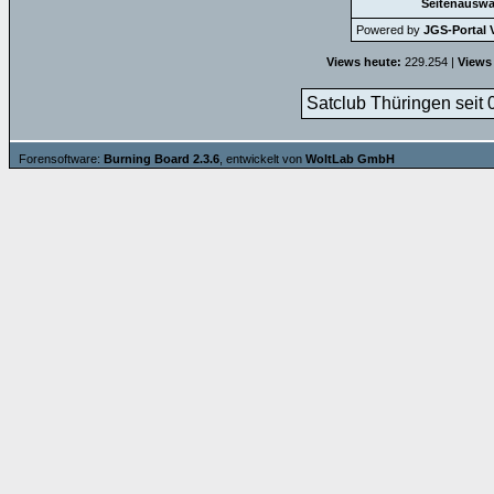
Seitenauswa
Powered by
JGS-Portal V
Views heute:
229.254 |
Views
Satclub Thüringen seit 
Forensoftware:
Burning Board 2.3.6
, entwickelt von
WoltLab GmbH