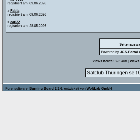
registriert am: 09.06.2026
»
Fabia
registriert am: 09.06.2026
»
carl22
registriert am: 28.05.2026
Seitenauswa
Powered by
JGS-Portal V
Views heute:
323.408 |
Views
Satclub Thüringen seit 
Forensoftware:
Burning Board 2.3.6
, entwickelt von
WoltLab GmbH