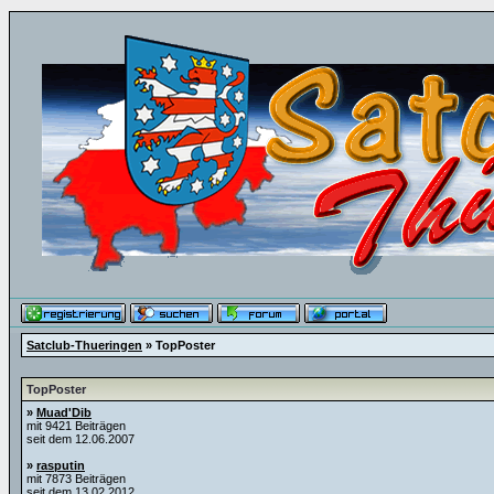
Satclub-Thueringen
» TopPoster
TopPoster
»
Muad'Dib
mit 9421 Beiträgen
seit dem 12.06.2007
»
rasputin
mit 7873 Beiträgen
seit dem 13.02.2012