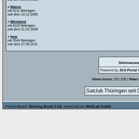
»
Manne
mit 6211 Beiträgen
seit dem 10.12.2005
»
Whitebird
mit 6118 Beiträgen
seit dem 31.03.2009
»
femi
mit 3544 Beiträgen
seit dem 27.08.2011
Seitenauswa
Powered by
JGS-Portal V
Views heute:
352.158 |
Views
Satclub Thüringen seit 
Forensoftware:
Burning Board 2.3.6
, entwickelt von
WoltLab GmbH