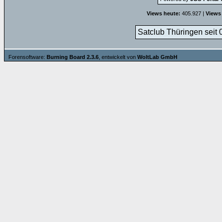
Views heute:
405.927 |
Views
Satclub Thüringen seit 
Forensoftware:
Burning Board 2.3.6
, entwickelt von
WoltLab GmbH