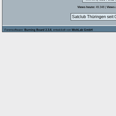
Views heute:
49.348 |
Views 
Satclub Thüringen seit 
Forensoftware:
Burning Board 2.3.6
, entwickelt von
WoltLab GmbH