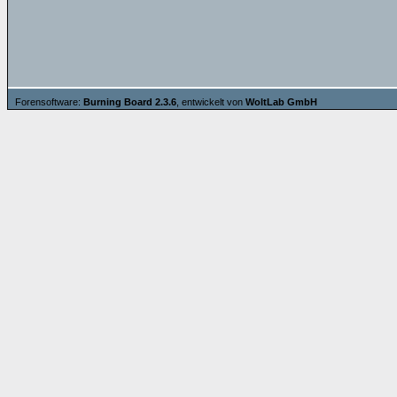
Forensoftware:
Burning Board 2.3.6
, entwickelt von
WoltLab GmbH