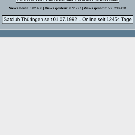
Views heute:
582.408 |
Views gestern:
872.777 |
Views gesamt:
566.238.438
Satclub Thüringen seit 01.07.1992 = Online seit
12454 Tage