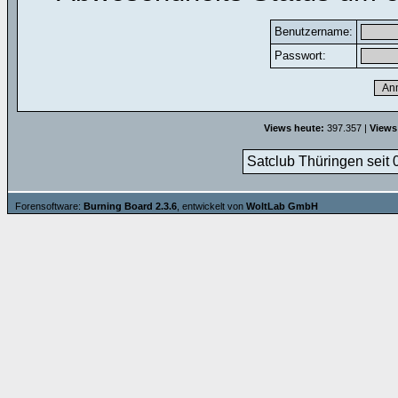
Benutzername:
Passwort:
Views heute:
397.357 |
Views
Satclub Thüringen seit 
Forensoftware:
Burning Board 2.3.6
, entwickelt von
WoltLab GmbH