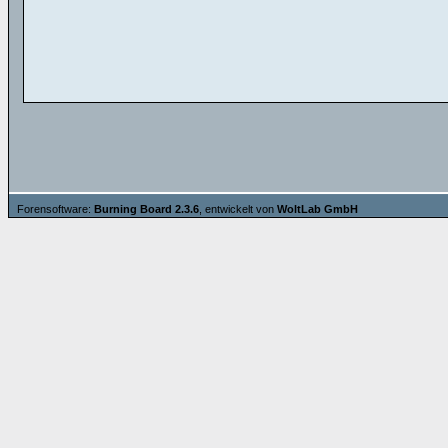
Forensoftware:
Burning Board 2.3.6
, entwickelt von
WoltLab GmbH