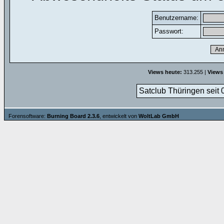
Benutzername:
Passwort:
Views heute:
313.255 |
Views
Satclub Thüringen seit 
Forensoftware:
Burning Board 2.3.6
, entwickelt von
WoltLab GmbH