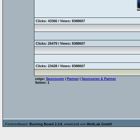
Clicks: 43366 / Views: 8388607
Clicks: 25479 / Views: 8388607
Clicks: 23428 / Views: 8388607
zeige:
Sponsoren
|
Partner
|
Sponsoren & Partner
Seiten: 1
Forensoftware:
Burning Board 2.3.6
, entwickelt von
WoltLab GmbH