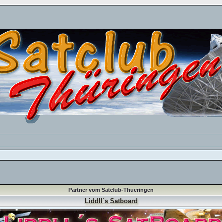
Partner vom Satclub-Thueringen
Liddll´s Satboard