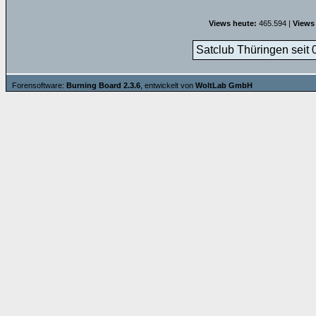
Views heute:
465.594 |
Views
Satclub Thüringen seit 
Forensoftware:
Burning Board 2.3.6
, entwickelt von
WoltLab GmbH