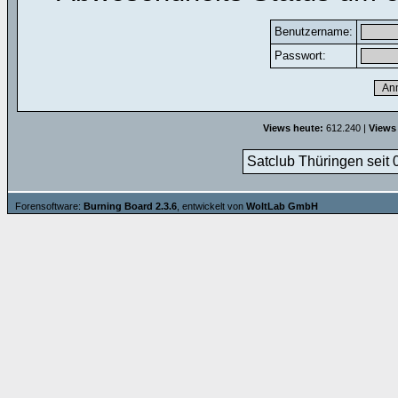
Benutzername:
Passwort:
Views heute:
612.240 |
Views
Satclub Thüringen seit 
Forensoftware:
Burning Board 2.3.6
, entwickelt von
WoltLab GmbH