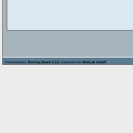
Forensoftware:
Burning Board 2.3.6
, entwickelt von
WoltLab GmbH