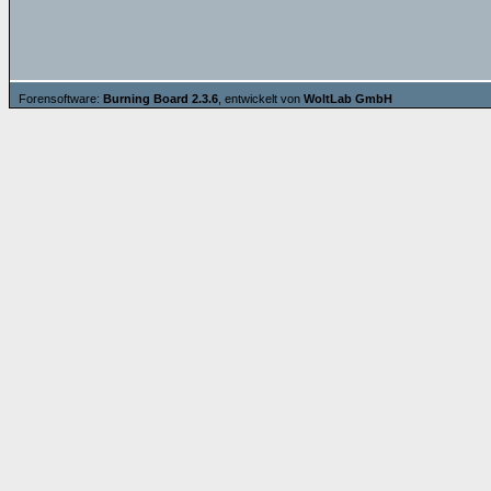
Forensoftware:
Burning Board 2.3.6
, entwickelt von
WoltLab GmbH