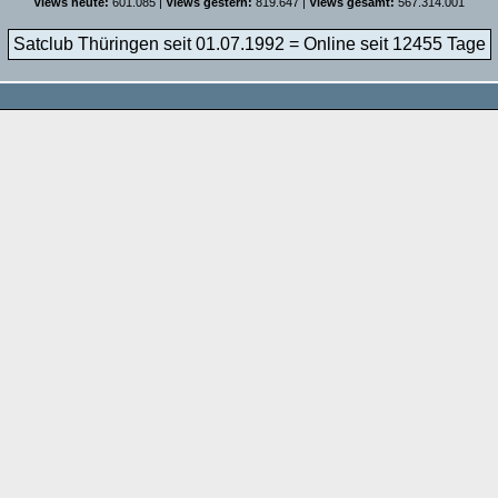
Views heute:
601.085 |
Views gestern:
819.647 |
Views gesamt:
567.314.001
Satclub Thüringen seit 01.07.1992 = Online seit
12455 Tage