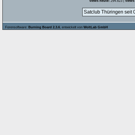
Views heute:
294.823 |
Views
Satclub Thüringen seit 
Forensoftware:
Burning Board 2.3.6
, entwickelt von
WoltLab GmbH