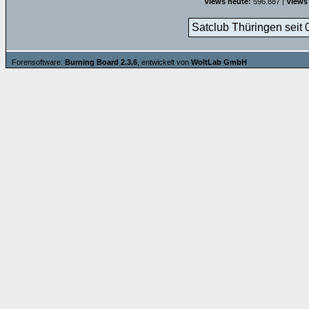
Views heute:
596.887 |
Views
Satclub Thüringen seit 
Forensoftware:
Burning Board 2.3.6
, entwickelt von
WoltLab GmbH