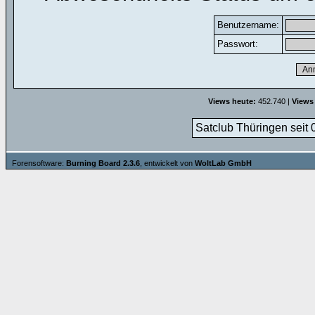
Benutzername:
Passwort:
Views heute:
452.740 |
Views
Satclub Thüringen seit 
Forensoftware:
Burning Board 2.3.6
, entwickelt von
WoltLab GmbH