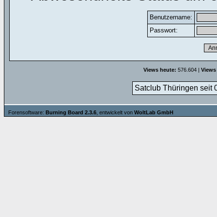
Benutzername:
Passwort:
Views heute:
576.604 |
Views
Satclub Thüringen seit 
Forensoftware:
Burning Board 2.3.6
, entwickelt von
WoltLab GmbH