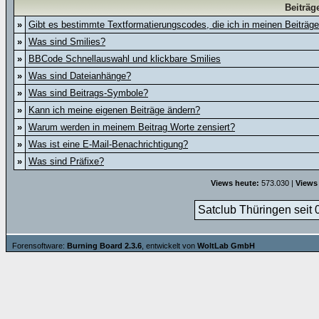
Beiträg
»
Gibt es bestimmte Textformatierungscodes, die ich in meinen Beiträg
»
Was sind Smilies?
»
BBCode Schnellauswahl und klickbare Smilies
»
Was sind Dateianhänge?
»
Was sind Beitrags-Symbole?
»
Kann ich meine eigenen Beiträge ändern?
»
Warum werden in meinem Beitrag Worte zensiert?
»
Was ist eine E-Mail-Benachrichtigung?
»
Was sind Präfixe?
Views heute:
573.030 |
Views
Satclub Thüringen seit 
Forensoftware:
Burning Board 2.3.6
, entwickelt von
WoltLab GmbH