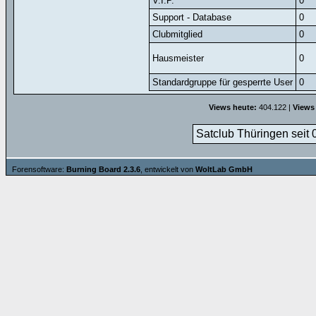
V.I.P.
0
Support - Database
0
Clubmitglied
0
Hausmeister
0
Standardgruppe für gesperrte User
0
Views heute:
404.122 |
Views
Satclub Thüringen seit 
Forensoftware:
Burning Board 2.3.6
, entwickelt von
WoltLab GmbH