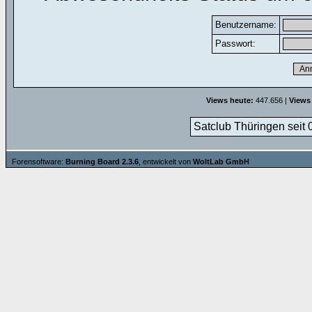
Benutzername:
Passwort:
Views heute:
447.656 |
Views
Satclub Thüringen seit 
Forensoftware:
Burning Board 2.3.6
, entwickelt von
WoltLab GmbH