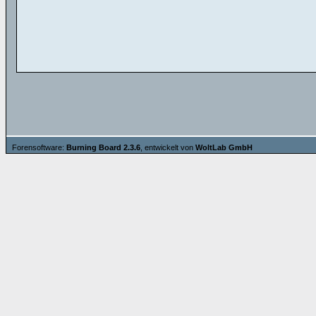
Forensoftware:
Burning Board 2.3.6
, entwickelt von
WoltLab GmbH