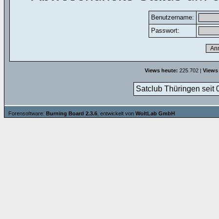
Benutzername:
Passwort:
Views heute:
225.702 |
Views
Satclub Thüringen seit 
Forensoftware:
Burning Board 2.3.6
, entwickelt von
WoltLab GmbH