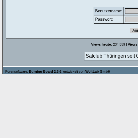
Benutzername:
Passwort:
Views heute:
234.559 |
Views
Satclub Thüringen seit 
Forensoftware:
Burning Board 2.3.6
, entwickelt von
WoltLab GmbH