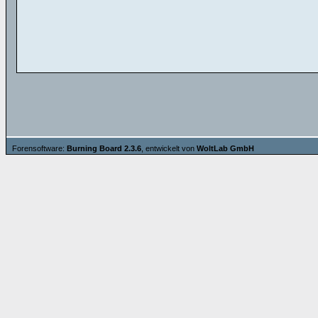
Forensoftware:
Burning Board 2.3.6
, entwickelt von
WoltLab GmbH