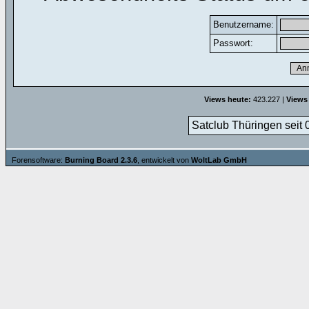
Benutzername:
Passwort:
Views heute:
423.227 |
Views
Satclub Thüringen seit 
Forensoftware:
Burning Board 2.3.6
, entwickelt von
WoltLab GmbH