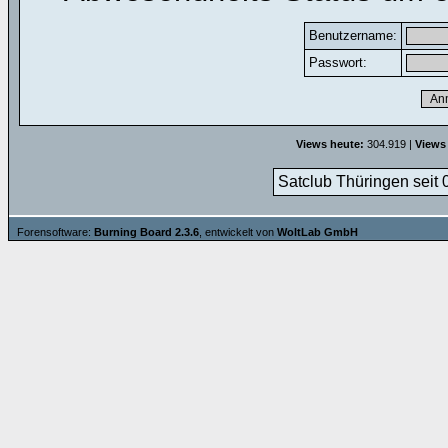
Benutzername:
Passwort:
Views heute:
304.919 |
Views
Satclub Thüringen seit 
Forensoftware:
Burning Board 2.3.6
, entwickelt von
WoltLab GmbH