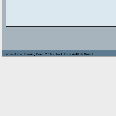
Forensoftware:
Burning Board 2.3.6
, entwickelt von
WoltLab GmbH