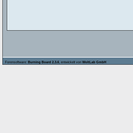
Forensoftware:
Burning Board 2.3.6
, entwickelt von
WoltLab GmbH