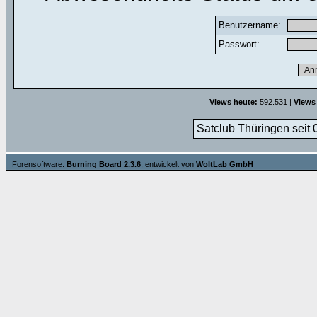
Benutzername:
Passwort:
Views heute:
592.531 |
Views
Satclub Thüringen seit 
Forensoftware:
Burning Board 2.3.6
, entwickelt von
WoltLab GmbH