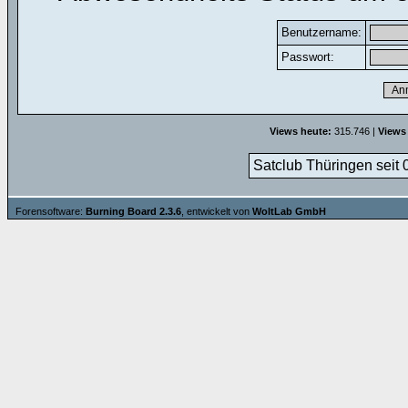
Benutzername:
Passwort:
Views heute:
315.746 |
Views
Satclub Thüringen seit 
Forensoftware:
Burning Board 2.3.6
, entwickelt von
WoltLab GmbH