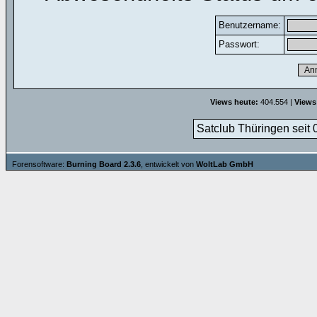
Benutzername:
Passwort:
Views heute:
404.554 |
Views
Satclub Thüringen seit 
Forensoftware:
Burning Board 2.3.6
, entwickelt von
WoltLab GmbH