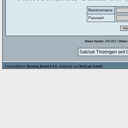
Benutzername:
Passwort:
Views heute:
289.052 |
Views
Satclub Thüringen seit 
Forensoftware:
Burning Board 2.3.6
, entwickelt von
WoltLab GmbH