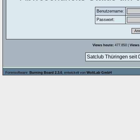
Benutzername:
Passwort:
Views heute:
477.850 |
Views
Satclub Thüringen seit 
Forensoftware:
Burning Board 2.3.6
, entwickelt von
WoltLab GmbH