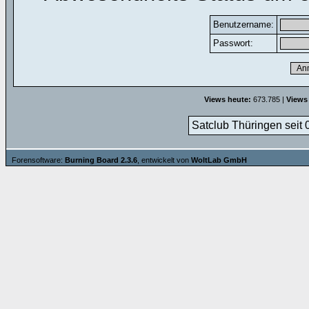
Benutzername:
Passwort:
Views heute:
673.785 |
Views
Satclub Thüringen seit 
Forensoftware:
Burning Board 2.3.6
, entwickelt von
WoltLab GmbH