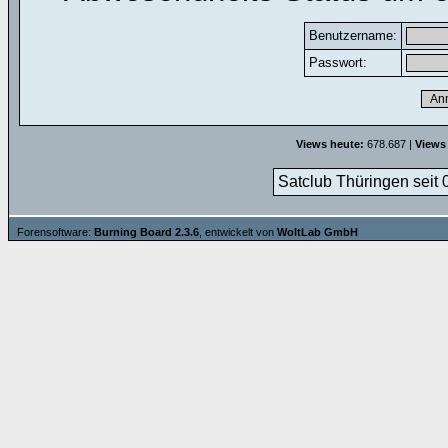
Benutzername:
Passwort:
Views heute:
678.687 |
Views
Satclub Thüringen seit 
Forensoftware:
Burning Board 2.3.6
, entwickelt von
WoltLab GmbH