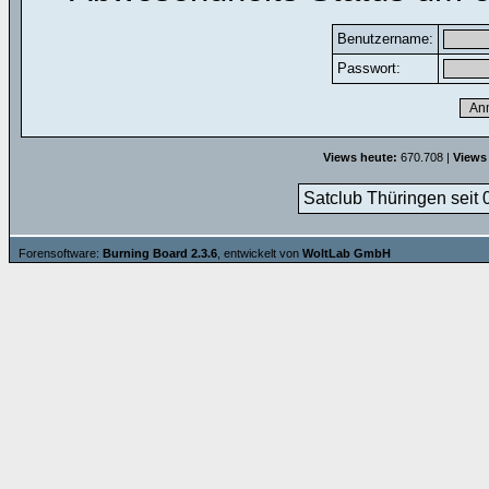
Benutzername:
Passwort:
Views heute:
670.708 |
Views
Satclub Thüringen seit 
Forensoftware:
Burning Board 2.3.6
, entwickelt von
WoltLab GmbH