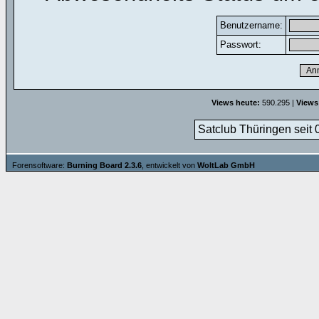
Benutzername:
Passwort:
Views heute:
590.295 |
Views
Satclub Thüringen seit 
Forensoftware:
Burning Board 2.3.6
, entwickelt von
WoltLab GmbH