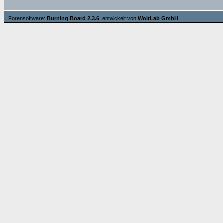
Forensoftware:
Burning Board 2.3.6
, entwickelt von
WoltLab GmbH