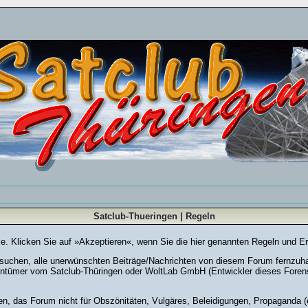
Satclub-Thueringen | Regeln
Sie. Klicken Sie auf »Akzeptieren«, wenn Sie die hier genannten Regeln und E
chen, alle unerwünschten Beiträge/Nachrichten von diesem Forum fernzuhalte
entümer vom Satclub-Thüringen oder WoltLab GmbH (Entwickler dieses Forensy
en, das Forum nicht für Obszönitäten, Vulgäres, Beleidigungen, Propaganda (e