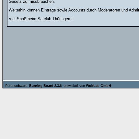
Gesetz zu missbrauchen.
Weiterhin können Einträge sowie Accounts durch Moderatoren und Admini
Viel Spaß beim Satclub-Thüringen !
Forensoftware:
Burning Board 2.3.6
, entwickelt von
WoltLab GmbH