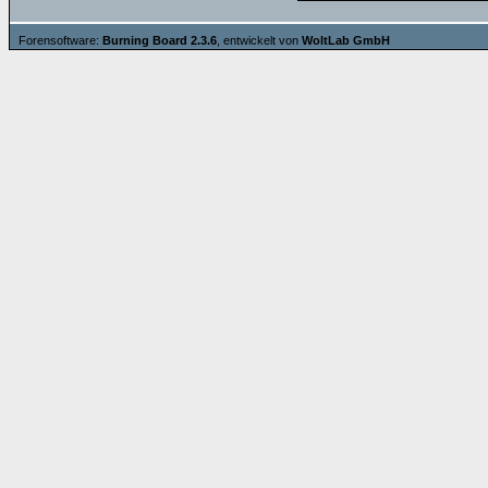
Forensoftware:
Burning Board 2.3.6
, entwickelt von
WoltLab GmbH